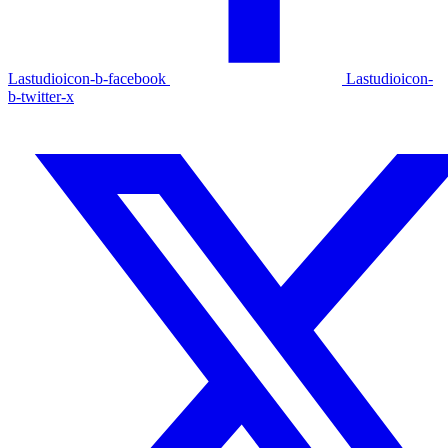
Lastudioicon-b-facebook
Lastudioicon-
b-twitter-x