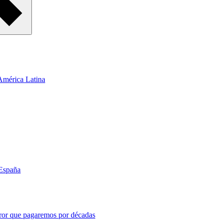
 América Latina
 España
error que pagaremos por décadas