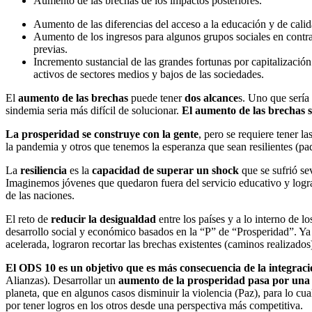
Aumento de las brechas de los impactos posteriores.
Aumento de las diferencias del acceso a la educación y de calid
Aumento de los ingresos para algunos grupos sociales en contra
previas.
Incremento sustancial de las grandes fortunas por capitalización
activos de sectores medios y bajos de las sociedades.
El
aumento de las brechas
puede tener
dos alcance
s. Uno que sería 
sindemia seria más difícil de solucionar.
El aumento de las brechas s
La prosperidad se construye con la gente
, pero se requiere tener l
la pandemia y otros que tenemos la esperanza que sean resilientes (pad
La
resiliencia
es la
capacidad de superar un shock
que se sufrió se
Imaginemos jóvenes que quedaron fuera del servicio educativo y logran
de las naciones.
El reto de
reducir la desigualdad
entre los países y a lo interno de 
desarrollo social y económico basados en la “P” de “Prosperidad”. Ya no
acelerada, lograron recortar las brechas existentes (caminos realizados
El ODS 10 es un objetivo que es más consecuencia de la integración
Alianzas). Desarrollar un
aumento de la prosperidad pasa por una
planeta, que en algunos casos disminuir la violencia (Paz), para lo cua
por tener logros en los otros desde una perspectiva más competitiva.