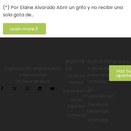
(*) Por Elaine Alvarado Abrir un grifo y no recibir una
sola gota de…
Learn more
NOSOTR
SOPORTE
Participa
Organización ambientalista
OS
Política de
Haz tu
internacional
privacidad
aport
Quiénes
sin fines de lucro
CONTAC
somos
TO
Transparencia
info@vitalis.net
Voces
Facebook
Expertas
Messenger
Contacto
Whatsapp