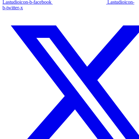
Lastudioicon-b-facebook
Lastudioicon-
b-twitter-x