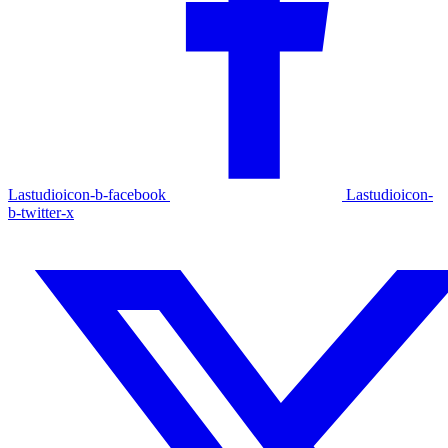
Lastudioicon-b-facebook
Lastudioicon-
b-twitter-x