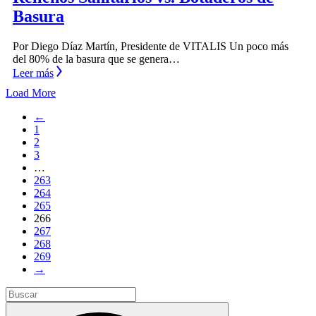
Basura
Por Diego Díaz Martín, Presidente de VITALIS Un poco más
del 80% de la basura que se genera…
Leer más
Load More
←
1
2
3
…
263
264
265
266
267
268
269
→