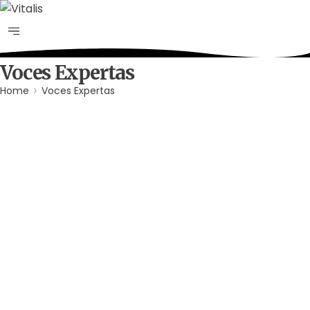
Voces Expertas
Home
Voces Expertas
Agua
Derechos Humanos
Gobernabilidad y Gobernanza
Por
Comunicaciones Integradas
agosto 3, 2026
Gobernanza hídrica: una respuesta
indispensable ante la escasez en
América Latina
(*) Por Elaine Alvarado Abrir un grifo y no recibir una sola
gota de agua es una realidad…
Leer más