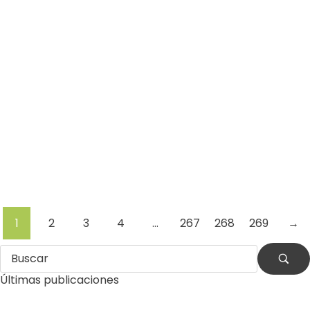
Residuos
Terremoto
Venezuela
Por
Comunicaciones Integradas
julio 31, 2026
La otra emergencia de La Guaira: qué
hacer con los escombros
(*) Por Eduardo J. García Romero Después de la
destrucción causada por los terremotos, La Guaira
enfrenta otra…
Leer más
1
2
3
4
…
267
268
269
→
Últimas publicaciones
by
Comunicaciones Integradas
agosto 3, 2026