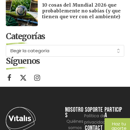
10 cosas del Mundial 2026 que
probablemente no sabías (y que
tienen que ver con el ambiente)
Categorías
Síguenos
NOSOTRO
SOPORTE
Particip
S
a
Política de
Quiénes
privacidad
Haz tu
CONTACT
somos
aporte