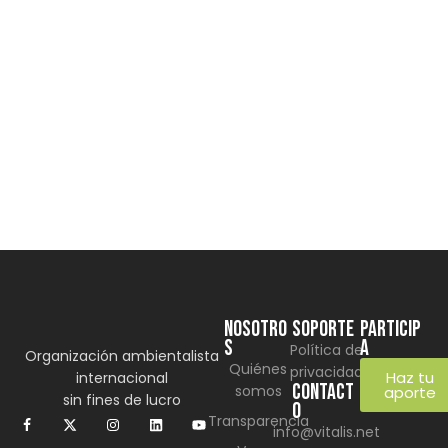
Agua
Derechos Humanos
Gobernabilidad y Gobernanza
by
Comunicaciones Integradas
agosto 3, 2026
Gobernanza hídrica: una respuesta indispensable ante
la escasez en América Latina
(*) Por Elaine Alvarado Abrir un grifo y no recibir una
sola gota de…
Learn more
NOSOTRO
SOPORTE
Particip
S
a
Política de
Organización ambientalista
Quiénes
privacidad
Haz tu
internacional
CONTACT
somos
aporte
sin fines de lucro
O
Transparencia
info@vitalis.net