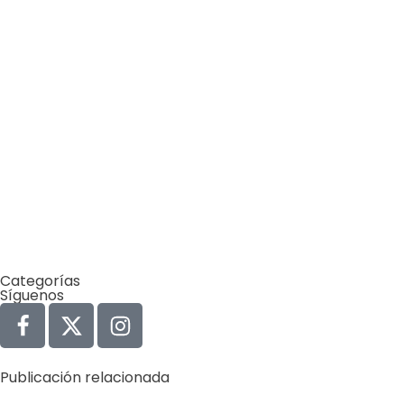
Arrojar los escombros del
terremoto a la costa de La
Guaira es un error que
pagaremos por décadas
by
Comunicaciones Integradas
junio 1, 2026
10 cosas del Mundial 2026 que
probablemente no sabías (y
que tienen que ver con el
ambiente)
Categorías
Síguenos
Publicación relacionada