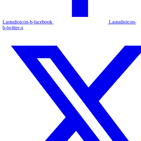
Lastudioicon-b-facebook
Lastudioicon-
b-twitter-x