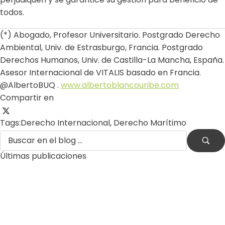
todos.
(*) Abogado, Profesor Universitario. Postgrado Derecho
Ambiental, Univ. de Estrasburgo, Francia. Postgrado
Derechos Humanos, Univ. de Castilla-La Mancha, España.
Asesor Internacional de VITALIS basado en Francia.
@AlbertoBUQ .
www.albertoblancouribe.com
Compartir en
Tags:
Derecho Internacional
,
Derecho Marítimo
Últimas publicaciones
by
Comunicaciones Integradas
agosto 3, 2026
Gobernanza hídrica: una respuesta indispensable ante
la escasez en América Latina
by
Comunicaciones Integradas
julio 31, 2026