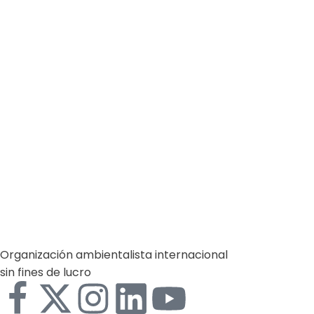
Learn more
España
Gestión Ambiental
Salud y Medio Ambiente
by
Comunicaciones Integradas
julio 20, 2026
Parques naturales: la medicina preventiva
que debemos proteger en España
(*) Por Oslay Pereira Martínez Conservar los parques
naturales y demás espacios protegidos de…
Learn more
Organización ambientalista internacional
sin fines de lucro