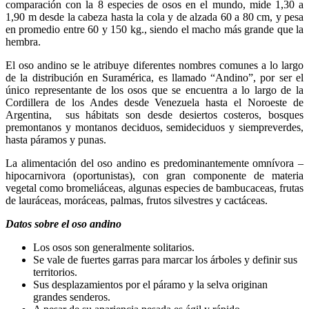
comparación con la 8 especies de osos en el mundo, mide 1,30 a
1,90 m desde la cabeza hasta la cola y de alzada 60 a 80 cm, y pesa
en promedio entre 60 y 150 kg., siendo el macho más grande que la
hembra.
El oso andino se le atribuye diferentes nombres comunes a lo largo
de la distribución en Suramérica, es llamado “Andino”, por ser el
único representante de los osos que se encuentra a lo largo de la
Cordillera de los Andes desde Venezuela hasta el Noroeste de
Argentina, sus hábitats son desde desiertos costeros, bosques
premontanos y montanos deciduos, semideciduos y siempreverdes,
hasta páramos y punas.
La alimentación del oso andino es predominantemente omnívora –
hipocarnivora (oportunistas), con gran componente de materia
vegetal como bromeliáceas, algunas especies de bambucaceas, frutas
de lauráceas, moráceas, palmas, frutos silvestres y cactáceas.
Datos sobre el oso andino
Los osos son generalmente solitarios.
Se vale de fuertes garras para marcar los árboles y definir sus
territorios.
Sus desplazamientos por el páramo y la selva originan
grandes senderos.