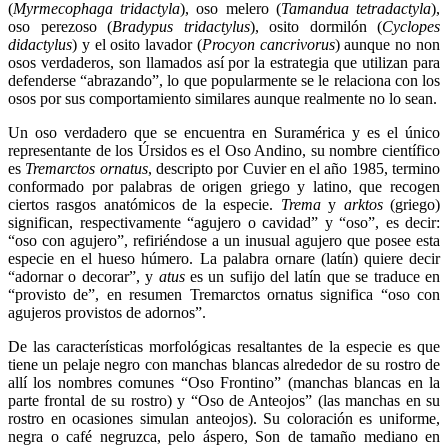
(
Myrmecophaga tridactyla
), oso melero (
Tamandua tetradactyla
),
oso perezoso (
Bradypus tridactylus
), osito dormilón (
Cyclopes
didactylus
) y el osito lavador (
Procyon cancrivorus
) aunque no non
osos verdaderos, son llamados así por la estrategia que utilizan para
defenderse “abrazando”, lo que popularmente se le relaciona con los
osos por sus comportamiento similares aunque realmente no lo sean.
Un oso verdadero que se encuentra en Suramérica y es el único
representante de los Úrsidos es el Oso Andino, su nombre científico
es
Tremarctos ornatus
, descripto por Cuvier en el año 1985, termino
conformado por palabras de origen griego y latino, que recogen
ciertos rasgos anatómicos de la especie.
Trema
y
arktos
(griego)
significan, respectivamente “agujero o cavidad” y “oso”, es decir:
“oso con agujero”, refiriéndose a un inusual agujero que posee esta
especie en el hueso húmero. La palabra ornare (latín) quiere decir
“adornar o decorar”, y
atus
es un sufijo del latín que se traduce en
“provisto de”, en resumen Tremarctos ornatus significa “oso con
agujeros provistos de adornos”.
De las características morfológicas resaltantes de la especie es que
tiene un pelaje negro con manchas blancas alrededor de su rostro de
allí los nombres comunes “Oso Frontino” (manchas blancas en la
parte frontal de su rostro) y “Oso de Anteojos” (las manchas en su
rostro en ocasiones simulan anteojos). Su coloración es uniforme,
negra o café negruzca, pelo áspero, Son de tamaño mediano en