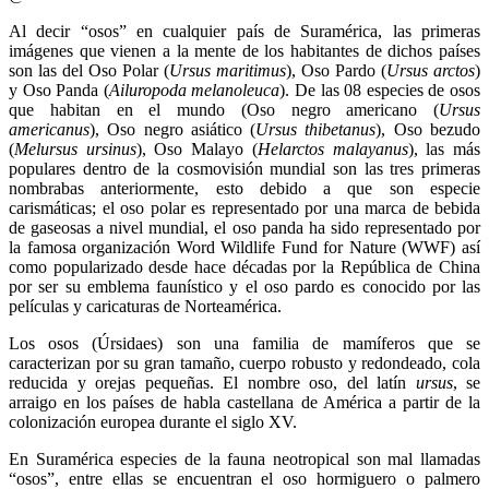
Al decir “osos” en cualquier país de Suramérica, las primeras
imágenes que vienen a la mente de los habitantes de dichos países
son las del Oso Polar (
Ursus maritimus
), Oso Pardo (
Ursus arctos
)
y Oso Panda (
Ailuropoda melanoleuca
). De las 08 especies de osos
que habitan en el mundo (Oso negro americano (
Ursus
americanus
), Oso negro asiático (
Ursus thibetanus
), Oso bezudo
(
Melursus ursinus
), Oso Malayo (
Helarctos malayanus
), las más
populares dentro de la cosmovisión mundial son las tres primeras
nombrabas anteriormente, esto debido a que son especie
carismáticas; el oso polar es representado por una marca de bebida
de gaseosas a nivel mundial, el oso panda ha sido representado por
la famosa organización Word Wildlife Fund for Nature (WWF) así
como popularizado desde hace décadas por la República de China
por ser su emblema faunístico y el oso pardo es conocido por las
películas y caricaturas de Norteamérica.
Los osos (Úrsidaes) son una familia de mamíferos que se
caracterizan por su gran tamaño, cuerpo robusto y redondeado, cola
reducida y orejas pequeñas. El nombre oso, del latín
ursus
, se
arraigo en los países de habla castellana de América a partir de la
colonización europea durante el siglo XV.
En Suramérica especies de la fauna neotropical son mal llamadas
“osos”, entre ellas se encuentran el oso hormiguero o palmero