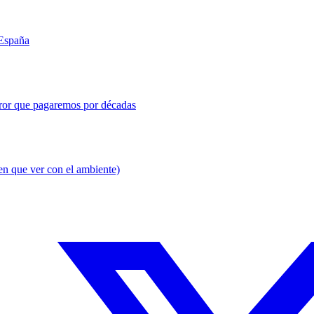
 España
error que pagaremos por décadas
en que ver con el ambiente)