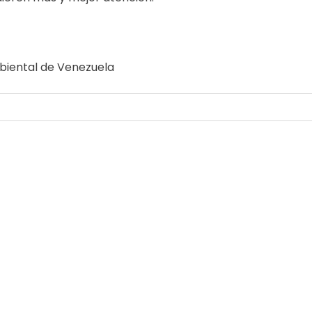
biental de Venezuela
by
Comunicaciones Integradas
agosto 3, 2026
Gobernanza hídrica: una respuesta indispe
by
Comunicaciones Integradas
julio 31, 2026
La otra emergencia de La Guaira: qué hac
by
Comunicaciones Integradas
julio 20, 2026