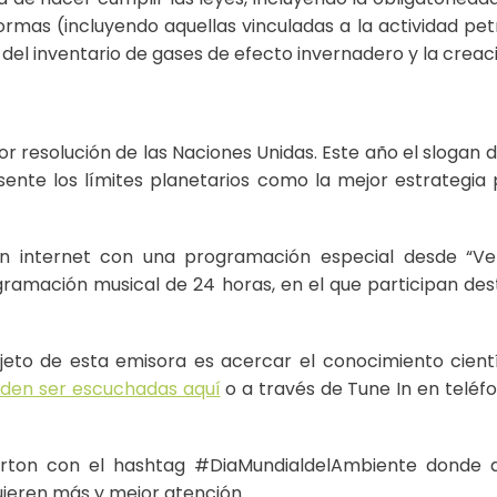
formas (incluyendo aquellas vinculadas a la actividad p
del inventario de gases de efecto invernadero y la creaci
r resolución de las Naciones Unidas. Este año el slogan d
ente los límites planetarios como la mejor estrategia 
l en internet con una programación especial desde “
ogramación musical de 24 horas, en el que participan
bjeto de esta emisora es acercar el conocimiento cientí
den ser escuchadas aquí
o a través de Tune In en teléfo
terton con el hashtag #DiaMundialdelAmbiente donde 
uieren más y mejor atención.