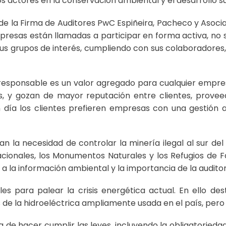
os actores en la conservación ambiental y el desarrollo s
de la Firma de Auditores PwC Espiñeira, Pacheco y Asociado
presas están llamadas a participar en forma activa, no 
s grupos de interés, cumpliendo con sus colaboradores, c
l responsable es un valor agregado para cualquier empr
, y gozan de mayor reputación entre clientes, provee
en día los clientes prefieren empresas con una gestión 
n la necesidad de controlar la minería ilegal al sur del
acionales, los Monumentos Naturales y los Refugios de F
 a la información ambiental y la importancia de la audito
s para palear la crisis energética actual. En ello des
la hidroeléctrica ampliamente usada en el país, pero i
 de hacer cumplir las leyes, incluyendo la obligatorieda