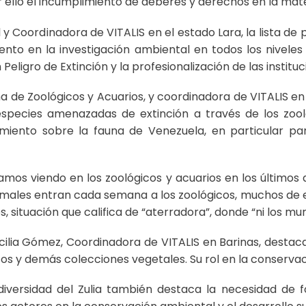
r ello el incumplimiento de deberes y derechos en la mat
Coordinadora de VITALIS en el estado Lara, la lista de
to en la investigación ambiental en todos los niveles 
eligro de Extinción y la profesionalización de las instit
a de Zoológicos y Acuarios, y coordinadora de VITALIS en
especies amenazadas de extinción a través de los zool
ento sobre la fauna de Venezuela, en particular par
mos viendo en los zoológicos y acuarios en los últimos 
nimales entran cada semana a los zoológicos, muchos de e
 situación que califica de “aterradora”, donde “ni los mu
ilia Gómez, Coordinadora de VITALIS en Barinas, destaca
os y demás colecciones vegetales. Su rol en la conservaci
odiversidad del Zulia también destaca la necesidad de