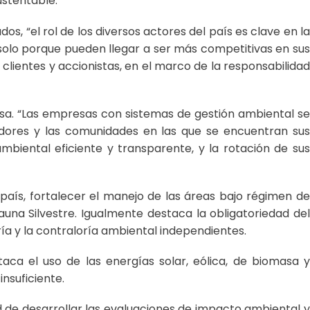
ustentable.
s, “el rol de los diversos actores del país es clave en la
solo porque pueden llegar a ser más competitivas en sus
lientes y accionistas, en el marco de la responsabilidad
esa. “Las empresas con sistemas de gestión ambiental se
dores y las comunidades en las que se encuentran sus
ambiental eficiente y transparente, y la rotación de sus
 país, fortalecer el manejo de las áreas bajo régimen de
auna Silvestre. Igualmente destaca la obligatoriedad del
ría y la contraloría ambiental independientes.
taca el uso de las energías solar, eólica, de biomasa y
nsuficiente.
d de desarrollar las evaluaciones de impacto ambiental y