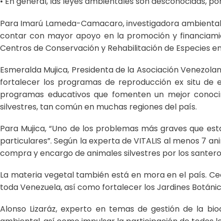
• En general, las leyes ambientales son desconocidas, po
Para Imarú Lameda-Camacaro, investigadora ambiental y 
contar con mayor apoyo en la promoción y financiamien
Centros de Conservación y Rehabilitación de Especies en P
Esmeralda Mujica, Presidenta de la Asociación Venezolan
fortalecer los programas de reproducción ex situ de 
programas educativos que fomenten un mejor conocimi
silvestres, tan común en muchas regiones del país.
Para Mujica, “Uno de los problemas más graves que esta
particulares”. Según la experta de VITALIS al menos 7 a
compra y encargo de animales silvestres por los santeros,
La materia vegetal también está en mora en el país. Cec
toda Venezuela, así como fortalecer los Jardines Botánic
Alonso Lizaráz, experto en temas de gestión de la bi