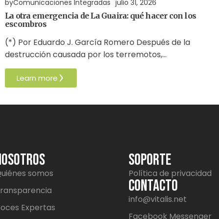
by
Comunicaciones Integradas
julio 31, 2026
La otra emergencia de La Guaira: qué hacer con los
escombros
(*) Por Eduardo J. García Romero Después de la
destrucción causada por los terremotos,…
Learn more
NOSOTROS
SOPORTE
uiénes somos
Política de privacidad
CONTACTO
ransparencia
info@vitalis.net
oces Expertas
Facebook Messenger