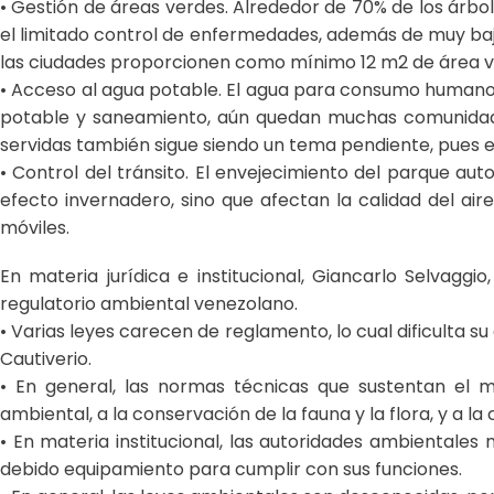
• Gestión de áreas verdes. Alrededor de 70% de los árbole
el limitado control de enfermedades, además de muy baj
las ciudades proporcionen como mínimo 12 m2 de área v
• Acceso al agua potable. El agua para consumo humano si
potable y saneamiento, aún quedan muchas comunidades q
servidas también sigue siendo un tema pendiente, pues en
• Control del tránsito. El envejecimiento del parque a
efecto invernadero, sino que afectan la calidad del aire
móviles.
En materia jurídica e institucional, Giancarlo Selvagg
regulatorio ambiental venezolano.
• Varias leyes carecen de reglamento, lo cual dificulta su
Cautiverio.
• En general, las normas técnicas que sustentan el m
ambiental, a la conservación de la fauna y la flora, y a la c
• En materia institucional, las autoridades ambientale
debido equipamiento para cumplir con sus funciones.