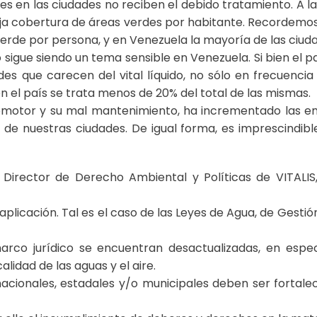
s en las ciudades no reciben el debido tratamiento. A la 
a cobertura de áreas verdes por habitante. Recordemos 
erde por persona, y en Venezuela la mayoría de las ciu
gue siendo un tema sensible en Venezuela. Si bien el paí
ue carecen del vital líquido, no sólo en frecuencia y 
 el país se trata menos de 20% del total de las mismas.
utomotor y su mal mantenimiento, ha incrementado las e
 de nuestras ciudades. De igual forma, es imprescindible
io, Director de Derecho Ambiental y Políticas de VITAL
 aplicación. Tal es el caso de las Leyes de Agua, de Gesti
arco jurídico se encuentran desactualizadas, en espec
alidad de las aguas y el aire.
s nacionales, estadales y/o municipales deben ser forta