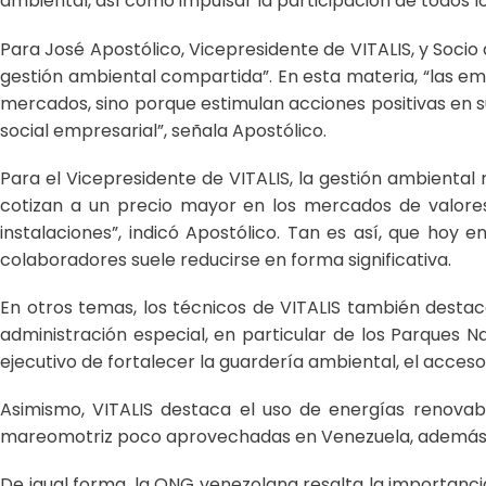
ambiental, así como impulsar la participación de todos l
Para José Apostólico, Vicepresidente de VITALIS, y Socio 
gestión ambiental compartida”. En esta materia, “las em
mercados, sino porque estimulan acciones positivas en su
social empresarial”, señala Apostólico.
Para el Vicepresidente de VITALIS, la gestión ambienta
cotizan a un precio mayor en los mercados de valores
instalaciones”, indicó Apostólico. Tan es así, que hoy 
colaboradores suele reducirse en forma significativa.
En otros temas, los técnicos de VITALIS también destaca
administración especial, en particular de los Parques N
ejecutivo de fortalecer la guardería ambiental, el acceso
Asimismo, VITALIS destaca el uso de energías renovable
mareomotriz poco aprovechadas en Venezuela, además de 
De igual forma, la ONG venezolana resalta la importancia