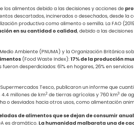
e los alimentos debido a las decisiones y acciones de
pro
mentos descartados, incinerados o desechados, desde la co
ilización productiva como alimento o semilla. La FAO (201
ción en su cantidad o calidad
, debido a las decisione
 el Medio Ambiente (PNUMA) y la Organización Británica 
limentos
(Food Waste Index):
17% de la producción mu
tos fueron desperdiciados: 61% en hogares, 26% en servi
 Supermercados Tesco, publicaron un informe que cuanti
2
3
 4.4 millones de km
de tierras agrícolas y 760 km
de ag
ha o desviados hacia otros usos, como alimentación anim
neladas de alimentos que se dejan de consumir
anua
DA es dramático.
La humanidad malbarata una de cada