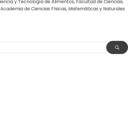
Ciencia y Tecnología de Alimentos, Facultad de Ciencias,
 Academia de Ciencias Físicas, Matemáticas y Naturales
nsable ante la escasez en América Latina
er con los escombros
a que debemos proteger en España