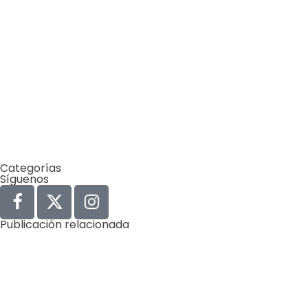
Categorías
Síguenos
Publicación relacionada
Agua
Derechos Humanos
Gobernabilidad y Gobernanza
by
Comunicaciones Integradas
agosto 3, 2026
Gobernanza hídrica: una respuesta indispensable ante l