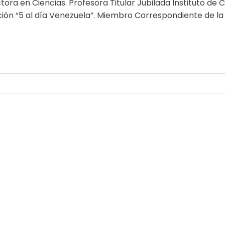
tora en Ciencias. Profesora Titular Jubilada Instituto de 
ión “5 al día Venezuela”. Miembro Correspondiente de la
by
Comunicaciones Integradas
agosto 3, 2026
Gobernanza hídrica: una respuesta indispe
by
Comunicaciones Integradas
julio 31, 2026
La otra emergencia de La Guaira: qué hac
by
Comunicaciones Integradas
julio 20, 2026
Parques naturales: la medicina preventiv