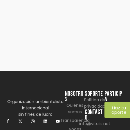
by
Comunicaciones Integradas
agosto 3, 2026
Gobernanza hídrica: una respuesta
indispensable ante la escasez en América
Latina
(*) Por Elaine Alvarado Abrir un grifo y no recibir una
sola gota de…
Learn more
NOSOTRO
SOPORTE
Particip
S
a
Política de
Organización ambientalista
Quiénes
privacidad
Haz tu
internacional
CONTACT
somos
aporte
sin fines de lucro
O
Transparencia
info@vitalis.net
Voces