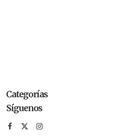
by
Comunicaciones Integradas
julio 10, 2026
Arrojar los escombros del
terremoto a la costa de La Guaira
es un error que pagaremos por
décadas
by
Comunicaciones Integradas
junio 1, 2026
10 cosas del Mundial 2026 que
probablemente no sabías (y que
tienen que ver con el ambiente)
Categorías
Síguenos