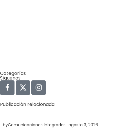
Categorías
Síguenos
Publicación relacionada
Agua
Derechos Humanos
Gobernabilidad y Gobernanza
by
Comunicaciones Integradas
agosto 3, 2026