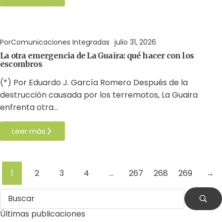
Residuos
Terremoto
Venezuela
Por
Comunicaciones Integradas
julio 31, 2026
La otra emergencia de La Guaira: qué hacer con los
escombros
(*) Por Eduardo J. García Romero Después de la
destrucción causada por los terremotos, La Guaira
enfrenta otra…
Leer más
1
2
3
4
…
267
268
269
→
Últimas publicaciones