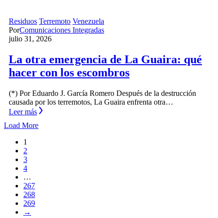
Residuos
Terremoto
Venezuela
Por
Comunicaciones Integradas
julio 31, 2026
La otra emergencia de La Guaira: qué
hacer con los escombros
(*) Por Eduardo J. García Romero Después de la destrucción
causada por los terremotos, La Guaira enfrenta otra…
Leer más
Load More
1
2
3
4
…
267
268
269
→