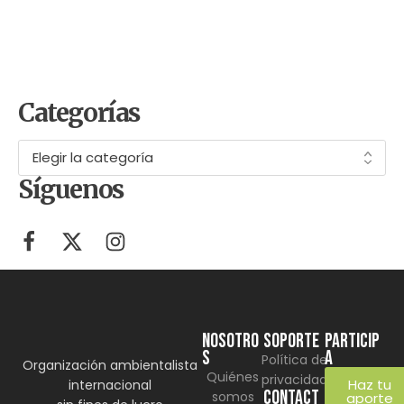
10 cosas del Mundial 2026 que
probablemente no sabías (y que
tienen que ver con el ambiente)
Categorías
Síguenos
NOSOTRO
SOPORTE
Particip
S
a
Política de
Organización ambientalista
Quiénes
privacidad
Haz tu
internacional
CONTACT
somos
aporte