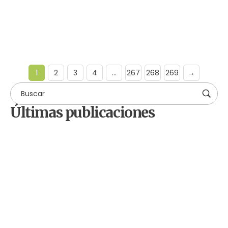
Leer más
1
2
3
4
…
267
268
269
→
Últimas publicaciones
by
Comunicaciones Integradas
agosto 3, 2026
Gobernanza hídrica: una
respuesta indispensable ante la
escasez en América Latina
by
Comunicaciones Integradas
julio 31, 2026