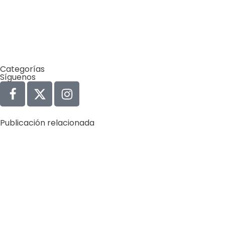
Categorías
Síguenos
Publicación relacionada
Agua
Derechos Humanos
Gobernabilidad y Gobernanza
by
Comunicaciones Integradas
agosto 3, 2026
Gobernanza hídrica: una respuesta indispensable ante l
(*) Por Elaine Alvarado Abrir un grifo y no recibir una so
Learn more