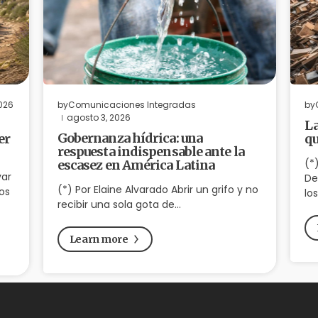
2026
by
Comunicaciones Integradas
by
agosto 3, 2026
La
Gobernanza hídrica: una
er
qu
respuesta indispensable ante la
(*
escasez en América Latina
var
De
(*) Por Elaine Alvarado Abrir un grifo y no
os
lo
recibir una sola gota de…
Learn more