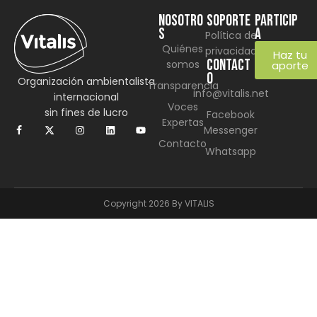
NOSOTRO
SOPORTE
Particip
S
a
Política de
Quiénes
privacidad
Haz tu
CONTACT
somos
aporte
O
Organización ambientalista
Transparencia
info@vitalis.net
internacional
Voces
sin fines de lucro
Facebook
Expertas
Messenger
Contacto
Whatsapp
Copyright 2026 By VITALIS