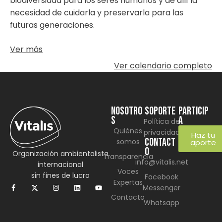
biodiversidad para los seres humanos y de allí la
necesidad de cuidarla y preservarla para las
futuras generaciones.
Ver más
Ver calendario completo
NOSOTRO
SOPORTE
Particip
S
a
Política de
Quiénes
privacidad
Haz tu
CONTACT
somos
aporte
O
Organización ambientalista
Transparencia
info@vitalis.net
internacional
Voces
sin fines de lucro
Facebook
Expertas
Messenger
Contacto
Whatsapp