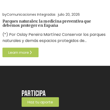
España
Gestión Ambiental
Salud y Medio Ambiente
by
Comunicaciones Integradas
julio 20, 2026
Parques naturales: la medicina preventiva que
debemos proteger en España
(*) Por Oslay Pereira Martínez Conservar los parques
naturales y demás espacios protegidos de…
Learn more
Participa
Haz tu aporte