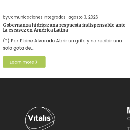
Agua
Derechos Humanos
Gobernabilidad y Gobernanza
by
Comunicaciones Integradas
agosto 3, 2026
Gobernanza hídrica: una respuesta indispensable ante
la escasez en América Latina
(*) Por Elaine Alvarado Abrir un grifo y no recibir una
sola gota de…
Learn more
Q
T