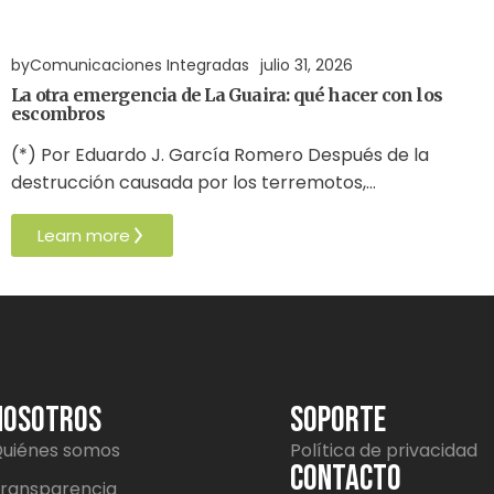
Residuos
Terremoto
Venezuela
by
Comunicaciones Integradas
julio 31, 2026
La otra emergencia de La Guaira: qué hacer con los
escombros
(*) Por Eduardo J. García Romero Después de la
destrucción causada por los terremotos,…
Learn more
NOSOTROS
SOPORTE
uiénes somos
Política de privacidad
CONTACTO
ransparencia