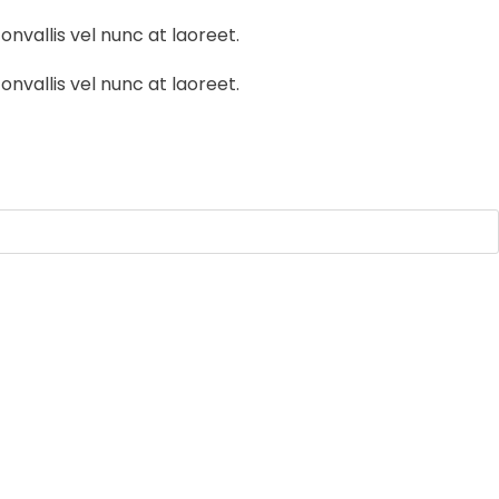
onvallis vel nunc at laoreet.
onvallis vel nunc at laoreet.
nsable ante la escasez en América Latina
er con los escombros