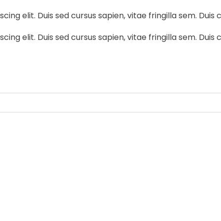
ng elit. Duis sed cursus sapien, vitae fringilla sem. Duis c
ng elit. Duis sed cursus sapien, vitae fringilla sem. Duis c
by
Comunicaciones Integradas
agosto 3, 2026
Gobernanza hídrica: una respuesta indispe
by
Comunicaciones Integradas
julio 31, 2026
La otra emergencia de La Guaira: qué hac