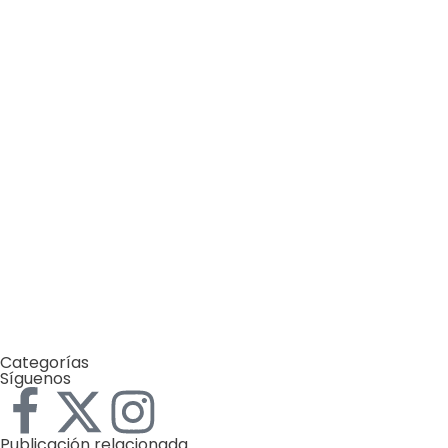
La otra emergencia de La Guaira: qué hacer con los
escombros
by
Comunicaciones Integradas
julio 20, 2026
Parques naturales: la medicina preventiva que debemos
proteger en España
by
Comunicaciones Integradas
julio 10, 2026
Arrojar los escombros del terremoto a la costa de La
Guaira es un error que pagaremos por décadas
by
Comunicaciones Integradas
junio 1, 2026
10 cosas del Mundial 2026 que probablemente no sabías
(y que tienen que ver con el ambiente)
Categorías
Síguenos
Publicación relacionada