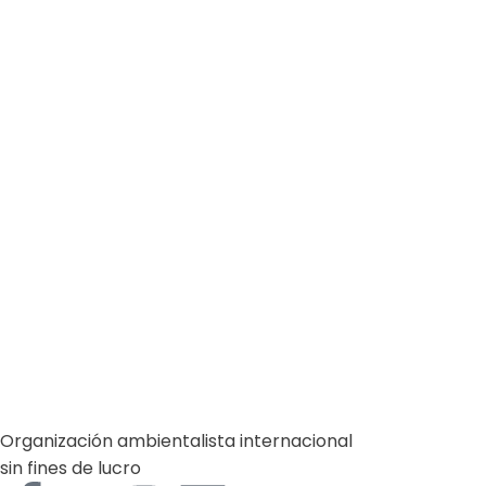
Learn more
España
Gestión Ambiental
Salud y Medio Ambiente
by
Comunicaciones Integradas
julio 20, 2026
Parques naturales: la medicina preventiva
que debemos proteger en España
(*) Por Oslay Pereira Martínez Conservar los parques
naturales y demás espacios protegidos de…
Learn more
Organización ambientalista internacional
sin fines de lucro