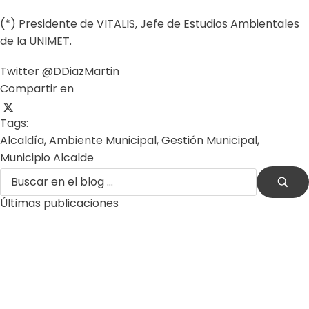
(*) Presidente de VITALIS, Jefe de Estudios Ambientales
de la UNIMET.
Twitter @DDiazMartin
Compartir en
Tags:
Alcaldía
,
Ambiente Municipal
,
Gestión Municipal
,
Municipio Alcalde
Últimas publicaciones
by
Comunicaciones Integradas
agosto 3, 2026
Gobernanza hídrica: una respuesta indispensable ante
la escasez en América Latina
by
Comunicaciones Integradas
julio 31, 2026