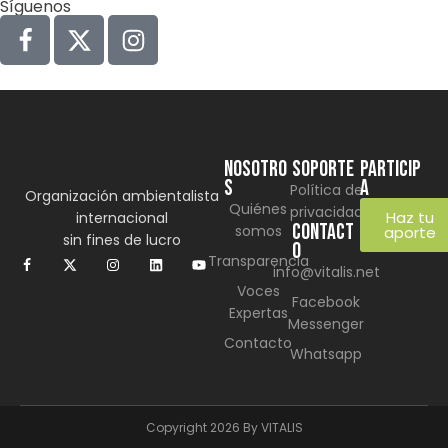
Síguenos
NOSOTRO
SOPORTE
Particip
S
a
Política de
Organización ambientalista
Quiénes
privacidad
Haz tu
internacional
CONTACT
somos
aporte
sin fines de lucro
O
Transparencia
info@vitalis.net
Voces
Facebook
Expertas
Messenger
Contacto
Whatsapp
Copyright 2026 By VITALIS