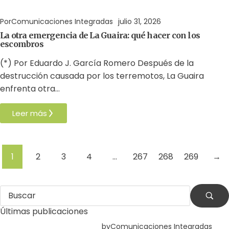
Residuos
Terremoto
Venezuela
Por
Comunicaciones Integradas
julio 31, 2026
La otra emergencia de La Guaira: qué hacer con los
escombros
(*) Por Eduardo J. García Romero Después de la
destrucción causada por los terremotos, La Guaira
enfrenta otra…
Leer más
1
2
3
4
…
267
268
269
→
Últimas publicaciones
by
Comunicaciones Integradas