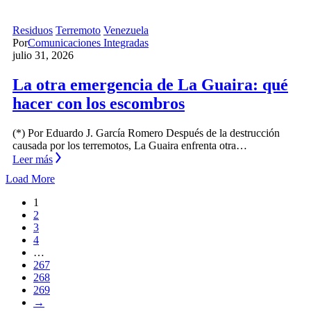
Residuos
Terremoto
Venezuela
Por
Comunicaciones Integradas
julio 31, 2026
La otra emergencia de La Guaira: qué
hacer con los escombros
(*) Por Eduardo J. García Romero Después de la destrucción
causada por los terremotos, La Guaira enfrenta otra…
Leer más
Load More
1
2
3
4
…
267
268
269
→