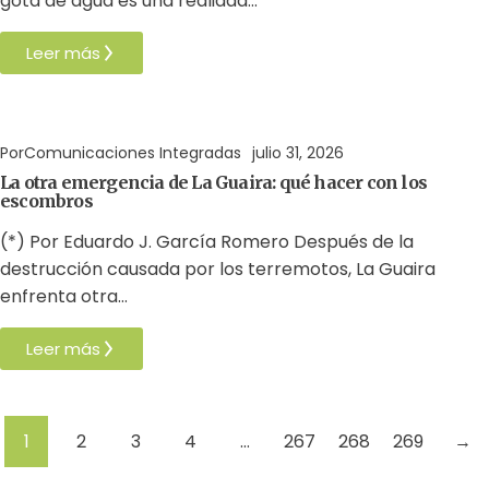
gota de agua es una realidad…
Leer más
Residuos
Terremoto
Venezuela
Por
Comunicaciones Integradas
julio 31, 2026
La otra emergencia de La Guaira: qué hacer con los
escombros
(*) Por Eduardo J. García Romero Después de la
destrucción causada por los terremotos, La Guaira
enfrenta otra…
Leer más
1
2
3
4
…
267
268
269
→