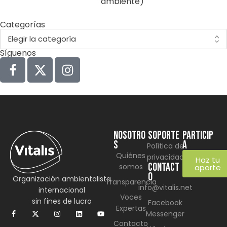
ambiente)
Categorías
Síguenos
NOSOTRO
SOPORTE
Particip
S
a
Política de
Quiénes
privacidad
Haz tu
CONTACT
somos
aporte
O
Organización ambientalista
Transparencia
info@vitalis.net
internacional
Voces
sin fines de lucro
Facebook
Expertas
Messenger
Contacto