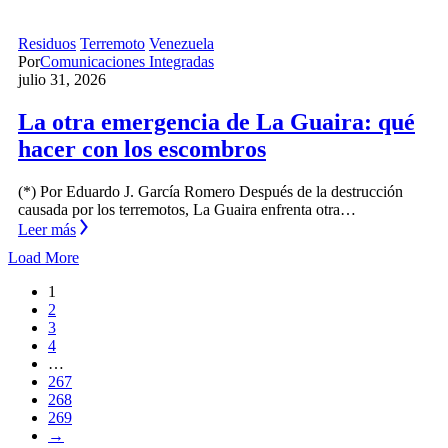
Residuos
Terremoto
Venezuela
Por
Comunicaciones Integradas
julio 31, 2026
La otra emergencia de La Guaira: qué
hacer con los escombros
(*) Por Eduardo J. García Romero Después de la destrucción
causada por los terremotos, La Guaira enfrenta otra…
Leer más
Load More
1
2
3
4
…
267
268
269
→