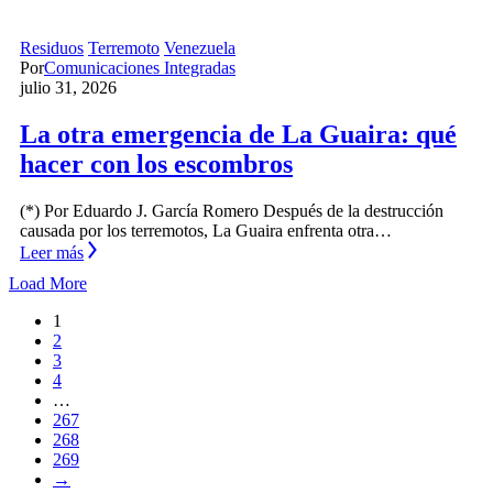
Residuos
Terremoto
Venezuela
Por
Comunicaciones Integradas
julio 31, 2026
La otra emergencia de La Guaira: qué
hacer con los escombros
(*) Por Eduardo J. García Romero Después de la destrucción
causada por los terremotos, La Guaira enfrenta otra…
Leer más
Load More
1
2
3
4
…
267
268
269
→