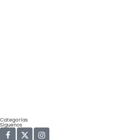
by
Comunicaciones Integradas
julio 10, 2026
Arrojar los escombros del
terremoto a la costa de La
Guaira es un error que
pagaremos por décadas
by
Comunicaciones Integradas
junio 1, 2026
10 cosas del Mundial 2026 que
probablemente no sabías (y
que tienen que ver con el
ambiente)
Categorías
Síguenos