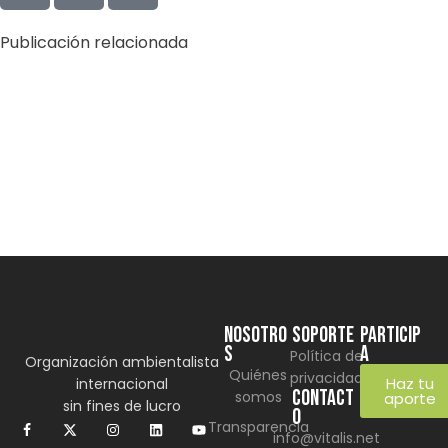
Publicación relacionada
by
admin
marzo 2, 2026
Litorales limpios, aguas en peligro: el reto invisible
para preservar nuestro paraíso costero 5
Learn more
NOSOTRO
SOPORTE
Particip
S
a
Política de
Organización ambientalista
Quiénes
privacidad
Haz tu
internacional
CONTACT
somos
aporte
sin fines de lucro
O
Transparencia
info@vitalis.net