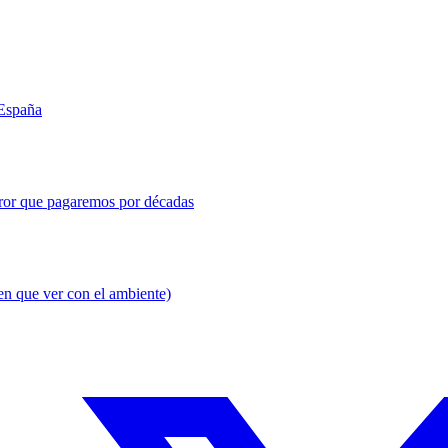
 España
error que pagaremos por décadas
en que ver con el ambiente)