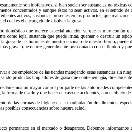
esariamente son inofensivos, si bien suelen ser sustancias no tóxicas 
 menos concentrados y aunque éstos no sean activos, en el sentido de 
dientes activos, sustancias presentes en los productos, que realizan e
a el cual es el encargado de disolver la grasa.
ducto doméstico que merece especial atención ya que es muy común qu
te como lejía, sustancia que puede irritar, quemar o destruir un teji
 grasa de las hornillas de nuestra cocina o de nuestro horno, puede dis
l más grave, que ocurre generalmente por contacto con el líquido y pued
rvar a los empleados de las tiendas manejando estas sustancias sin ning
ando productos limpiadores de grasa que contienen lejía, directamente 
reclamemos un mayor control por parte de las autoridades competentes
 la forma de usarlo y qué hacer en caso de accidentes, con el objeto de
o de las normas de higiene en la manipulación de alimentos, especial
s posibles consecuencias sobre nuestra salud.
cto permanece en el mercado o desaparece. Debemos informarnos apro