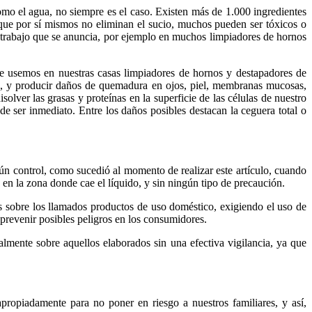
como el agua, no siempre es el caso. Existen más de 1.000 ingredientes
que por sí mismos no eliminan el sucio, muchos pueden ser tóxicos o
l trabajo que se anuncia, por ejemplo en muchos limpiadores de hornos
e usemos en nuestras casas limpiadores de hornos y destapadores de
do, y producir daños de quemadura en ojos, piel, membranas mucosas,
olver las grasas y proteínas en la superficie de las células de nuestro
e ser inmediato. Entre los daños posibles destacan la ceguera total o
ún control, como sucedió al momento de realizar este artículo, cuando
en la zona donde cae el líquido, y sin ningún tipo de precaución.
 sobre los llamados productos de uso doméstico, exigiendo el uso de
 prevenir posibles peligros en los consumidores.
mente sobre aquellos elaborados sin una efectiva vigilancia, ya que
piadamente para no poner en riesgo a nuestros familiares, y así,