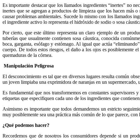
Es importante destacar que los llamados ingredientes “inertes” no nec
inertes que se agregan a productos de limpieza que los hacen más o
causar problemas ambientales. Sucede lo mismo con los llamados ingre
el ingrediente activo lo representa el hidróxido de sodio o sosa cáustic
Por cierto, que este último representa un claro ejemplo de un pro
tuberías que usualmente contienen sosa cáustica, conocida comúnmen
boca, garganta, esófago y estómago. Al igual que actúa “eliminando” la
cuerpo. De todos estos riesgos, el daño a los ojos es posiblemente e
quemaduras de la córnea.
Manipulación Peligrosa
El desconocimiento es tal que en diversos lugares resulta común obse
un joven limpiaba una exprimidora de naranjas en un supermercado, us
Es fundamental que nos transformemos en constantes supervisores y 
etiquetas que especifiquen cada uno de los ingredientes que contienen,
Asimismo es importante que todos demandemos un estricto seguimient
muy posiblemente sea una práctica más común de lo que parece, con la
¿Qué podemos hacer?
Recordemos que de nosotros los consumidores depende si un produ