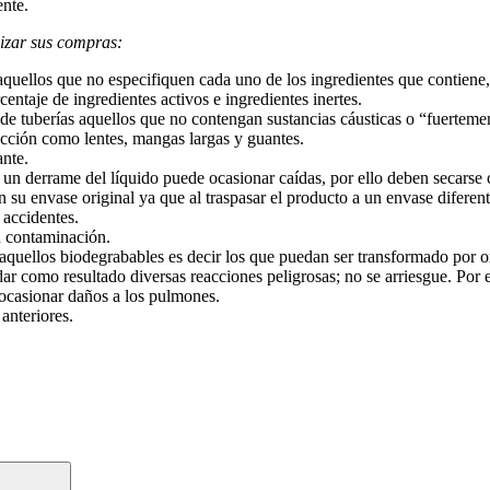
ente.
lizar sus compras:
aquellos que no especifiquen cada uno de los ingredientes que contiene
entaje de ingredientes activos e ingredientes inertes.
de tuberías aquellos que no contengan sustancias cáusticas o “fuertemente
ección como lentes, mangas largas y guantes.
ante.
e un derrame del líquido puede ocasionar caídas, por ello deben secarse
n su envase original ya que al traspasar el producto a un envase difere
accidentes.
u contaminación.
 aquellos biodegrabables es decir los que puedan ser transformado por 
 dar como resultado diversas reacciones peligrosas; no se arriesgue. Po
ocasionar daños a los pulmones.
anteriores.