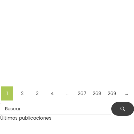
Por
Comunicaciones Integradas
julio 31, 2026
La otra emergencia de La Guaira: qué
hacer con los escombros
(*) Por Eduardo J. García Romero Después de la
destrucción causada por los terremotos, La Guaira
enfrenta otra…
Leer más
1
2
3
4
…
267
268
269
→
Últimas publicaciones
by
Comunicaciones Integradas
agosto 3, 2026