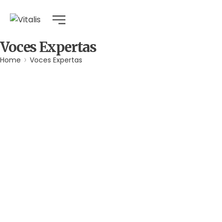
Voces Expertas
Home
Voces Expertas
Agua
Derechos Humanos
Gobernabilidad y Gobernanza
Por
Comunicaciones Integradas
agosto 3, 2026
Gobernanza hídrica: una respuesta
indispensable ante la escasez en
América Latina
(*) Por Elaine Alvarado Abrir un grifo y no recibir una sola
gota de agua es una realidad…
Leer más
Residuos
Terremoto
Venezuela