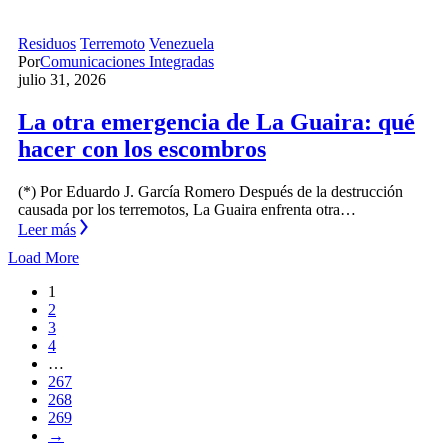
Residuos
Terremoto
Venezuela
Por
Comunicaciones Integradas
julio 31, 2026
La otra emergencia de La Guaira: qué
hacer con los escombros
(*) Por Eduardo J. García Romero Después de la destrucción
causada por los terremotos, La Guaira enfrenta otra…
Leer más
Load More
1
2
3
4
…
267
268
269
→