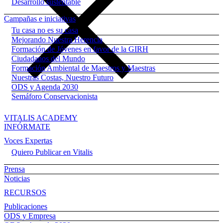
Desarrollo sustentable
Campañas e iniciativas
Tu casa no es su casa
Mejorando Nuestra Herencia
Formación de Jóvenes en favor de la GIRH
Ciudadanos del Mundo
Formación Ambiental de Maestros y Maestras
Nuestras Costas, Nuestro Futuro
ODS y Agenda 2030
Semáforo Conservacionista
VITALIS ACADEMY
INFÓRMATE
Voces Expertas
Quiero Publicar en Vitalis
Prensa
Noticias
RECURSOS
Publicaciones
ODS y Empresa