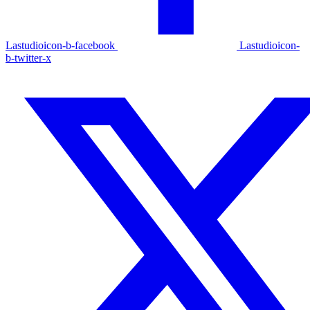
Lastudioicon-b-facebook
Lastudioicon-
b-twitter-x