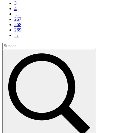
3
4
…
267
268
269
→