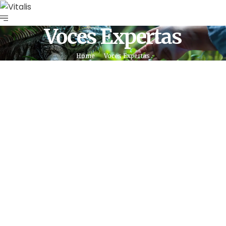
Voces Expertas
Home
Voces Expertas
Agua
Derechos Humanos
Gobernabilidad y
Gobernanza
Por
Comunicaciones Integradas
agosto 3, 2026
Gobernanza hídrica: una respuesta
indispensable ante la escasez en
América Latina
(*) Por Elaine Alvarado Abrir un grifo y no recibir una
sola gota de agua es una realidad…
Leer más