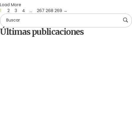
Load More
1
2
3
4
…
267
268
269
→
Últimas publicaciones
by
Comunicaciones Integradas
agosto 3, 2026
Gobernanza hídrica: una respuesta indispensable
ante la escasez en América Latina
by
Comunicaciones Integradas
julio 31, 2026
La otra emergencia de La Guaira: qué hacer con
los escombros