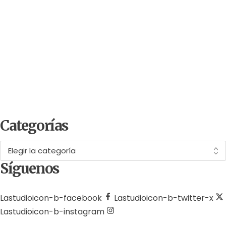
by
Comunicaciones Integradas
junio 1, 2026
10 cosas del Mundial 2026 que probablemente no
sabías (y que tienen que ver con el ambiente)
Categorías
C
a
Síguenos
t
e
g
Lastudioicon-b-facebook
Lastudioicon-b-twitter-x
o
Lastudioicon-b-instagram
r