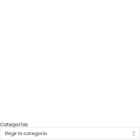
by
Comunicaciones Integradas
julio 10, 2026
Arrojar los escombros del
terremoto a la costa de La
Guaira es un error que
pagaremos por décadas
by
Comunicaciones Integradas
junio 1, 2026
10 cosas del Mundial 2026 que
probablemente no sabías (y
que tienen que ver con el
ambiente)
Categorías