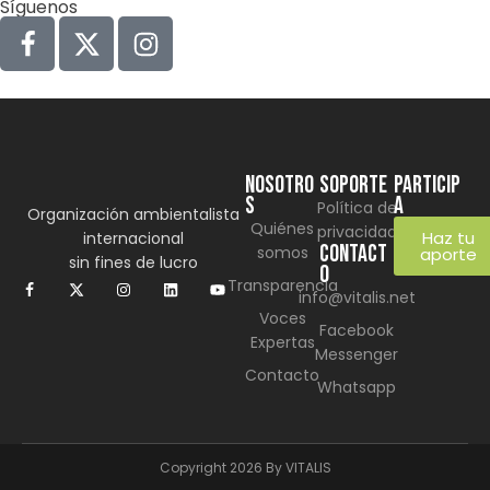
Síguenos
NOSOTRO
SOPORTE
Particip
S
a
Política de
Organización ambientalista
Quiénes
privacidad
Haz tu
internacional
CONTACT
somos
aporte
sin fines de lucro
O
Transparencia
info@vitalis.net
Voces
Facebook
Expertas
Messenger
Contacto
Whatsapp
Copyright 2026 By VITALIS