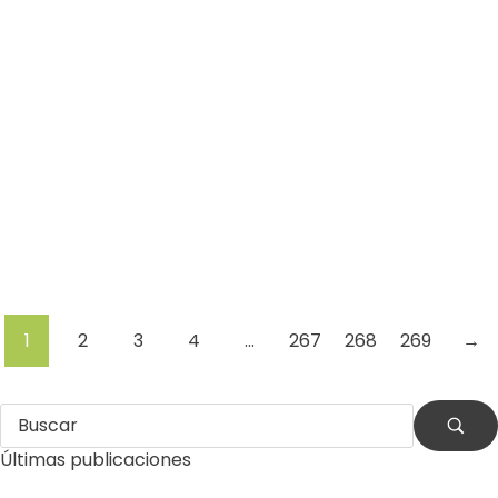
Residuos
Terremoto
Venezuela
Por
Comunicaciones Integradas
julio 31, 2026
La otra emergencia de La Guaira: qué hacer con los
escombros
(*) Por Eduardo J. García Romero Después de la
destrucción causada por los terremotos, La Guaira
enfrenta otra…
Leer más
1
2
3
4
…
267
268
269
→
Últimas publicaciones
by
Comunicaciones Integradas