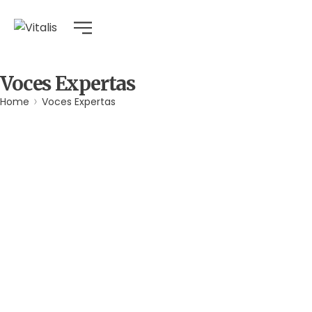
Voces Expertas
Home
Voces Expertas
Agua
Derechos Humanos
Gobernabilidad y Gobernanza
Por
Comunicaciones Integradas
agosto 3, 2026
Gobernanza hídrica: una respuesta indispensable ante la
escasez en América Latina
(*) Por Elaine Alvarado Abrir un grifo y no recibir una sola
gota de agua es una realidad…
Leer más