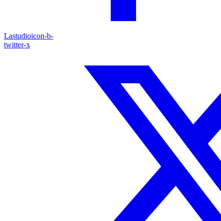
Lastudioicon-b-
twitter-x