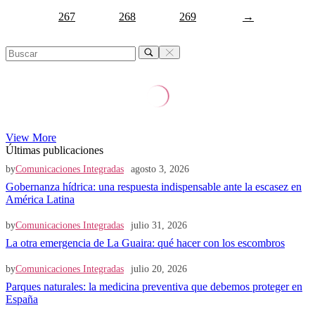
267
268
269
→
View More
Últimas publicaciones
by
Comunicaciones Integradas
agosto 3, 2026
Gobernanza hídrica: una respuesta indispensable ante la escasez en
América Latina
by
Comunicaciones Integradas
julio 31, 2026
La otra emergencia de La Guaira: qué hacer con los escombros
by
Comunicaciones Integradas
julio 20, 2026
Parques naturales: la medicina preventiva que debemos proteger en
España