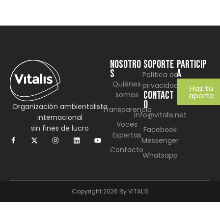
NOSOTRO
SOPORTE
Particip
S
a
Política de
Quiénes
privacidad
Haz tu
CONTACT
somos
aporte
O
Organización ambientalista
Transparencia
info@vitalis.net
internacional
Voces
sin fines de lucro
Facebook
Expertas
Messenger
Contacto
Whatsapp
Copyright 2026 By VITALIS