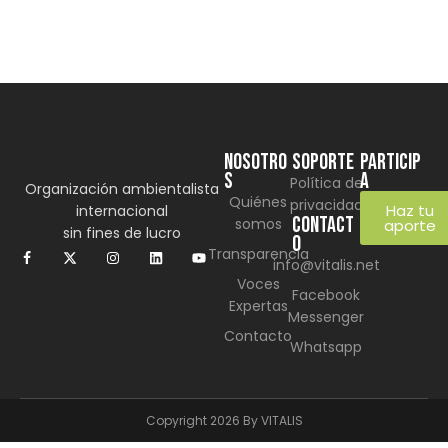
NOSOTRO
SOPORTE
Particip
S
a
Política de
Organización ambientalista
Quiénes
privacidad
Haz tu
internacional
CONTACT
somos
aporte
sin fines de lucro
O
Transparencia
info@vitalis.net
Voces
Facebook
Expertas
Messenger
Contacto
Whatsapp
Copyright 2026 By VITALIS