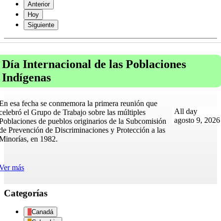
Anterior
Hoy
Siguiente
Día
Internacional
Día Internacional de las Poblaciones
de
las
Indígenas
Poblaciones
Indígenas
En esa fecha se conmemora la primera reunión que
All day
celebró el Grupo de Trabajo sobre las múltiples
agosto 9, 2026
Poblaciones de pueblos originarios de la Subcomisión
de Prevención de Discriminaciones y Protección a las
Minorías, en 1982.
Ver más
Categorías
Canadá