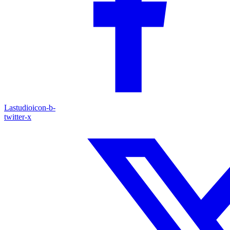
Lastudioicon-b-
twitter-x