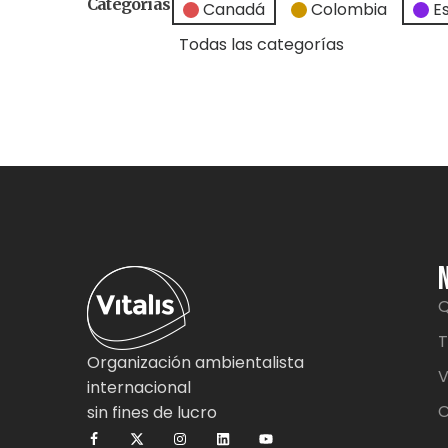
Categorías
Canadá
Colombia
E
Todas las categorías
Q
T
Organización ambientalista
V
internacional
C
sin fines de lucro