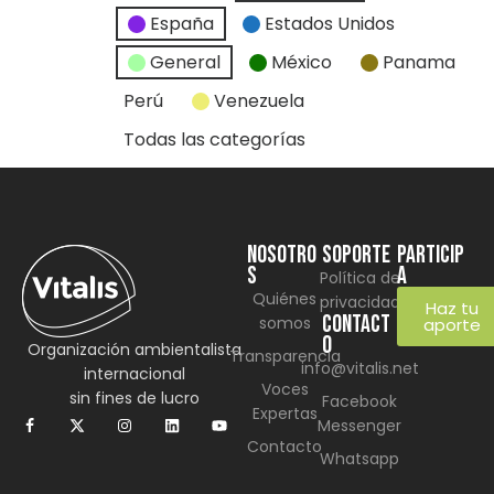
España
Estados Unidos
General
México
Panama
Perú
Venezuela
Todas las categorías
NOSOTRO
SOPORTE
Particip
S
a
Política de
Quiénes
privacidad
Haz tu
CONTACT
somos
aporte
O
Organización ambientalista
Transparencia
info@vitalis.net
internacional
Voces
sin fines de lucro
Facebook
Expertas
Messenger
Contacto
Whatsapp