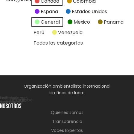
Canadá
Colombia
España
Estados Unidos
General
México
Panama
Perú
Venezuela
Todas las categorías
Organización ambientalista internacional
sin fines de lucro
dioicon-
tudioicon-
Lastudioicon-
Linkedin
Youtube
cebook
-twitter-x
b-instagram
NOSOTROS
Quiénes somos
Transparencia
Voces Expertas