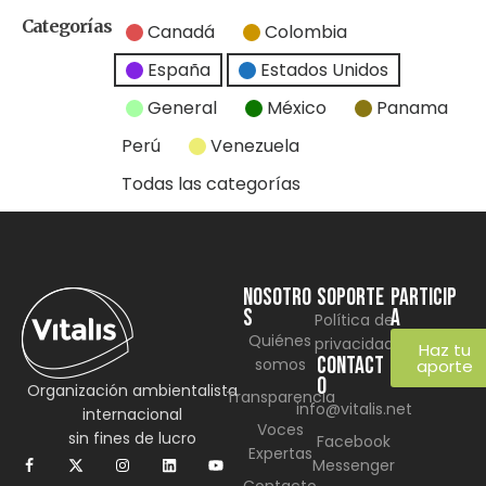
Categorías
Canadá
Colombia
España
Estados Unidos
General
México
Panama
Perú
Venezuela
Todas las categorías
NOSOTRO
SOPORTE
Particip
S
a
Política de
Quiénes
privacidad
Haz tu
CONTACT
somos
aporte
O
Organización ambientalista
Transparencia
info@vitalis.net
internacional
Voces
sin fines de lucro
Facebook
Expertas
Messenger