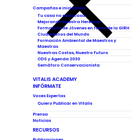
Campañas e iniciativas
Tu casa no es su casa
Mejorando Nuestra Herencia
Formación de Jóvenes en favor de la GIRH
Ciudadanos del Mundo
Formación Ambiental de Maestros y
Maestras
Nuestras Costas, Nuestro Futuro
ODS y Agenda 2030
Semáforo Conservacionista
VITALIS ACADEMY
INFÓRMATE
Voces Expertas
Quiero Publicar en Vitalis
Prensa
Noticias
RECURSOS
Publicaciones