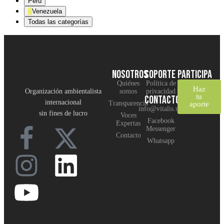
Perú
Venezuela
Todas las categorías
NOSOTROS
SOPORTE
Participa
Quiénes
Política de
Haz
Organización ambientalista
somos
privacidad
tu
CONTACTO
internacional
Transparencia
aporte
info@vitalis.net
sin fines de lucro
Voces
Facebook
Expertas
Messenger
Contacto
Whatsapp