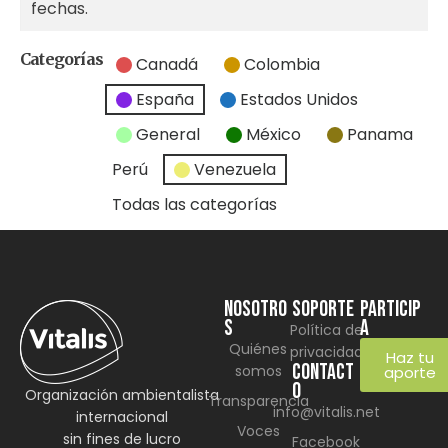
fechas.
Categorías
Canadá
Colombia
España
Estados Unidos
General
México
Panama
Perú
Venezuela
Todas las categorías
NOSOTRO
SOPORTE
Particip
S
a
Política de
Quiénes
privacidad
Haz tu
CONTACT
somos
aporte
O
Organización ambientalista
Transparencia
info@vitalis.net
internacional
Voces
sin fines de lucro
Facebook