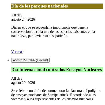
Día
Día de los parques nacionales
de
los
All day
parques
agosto 24, 2026
nacionales
Día en el que se recuerda la importancia que tiene la
conservación de cada una de las especies existentes en la
naturaleza, para evitar su desaparición.
Ver más
agosto 29, 2026
(1 event)
Día
Día Internacional contra los Ensayos Nucleares
Internacional
contra
All day
los
agosto 29, 2026
Ensayos
Nucleares
Se celebra con el fin de conmemorar la clausura del polígono
de ensayos nucleares de Semipalatinsk. Recordando a las
víctimas y a los supervivientes de los ensayos nucleares.