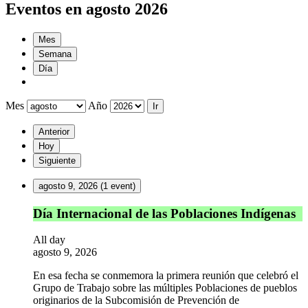
Eventos en agosto 2026
Mes
Semana
Día
Mes
Año
Anterior
Hoy
Siguiente
agosto 9, 2026
(1 event)
Día
Día Internacional de las Poblaciones Indígenas
Internacional
de
All day
las
agosto 9, 2026
Poblaciones
Indígenas
En esa fecha se conmemora la primera reunión que celebró el
Grupo de Trabajo sobre las múltiples Poblaciones de pueblos
originarios de la Subcomisión de Prevención de