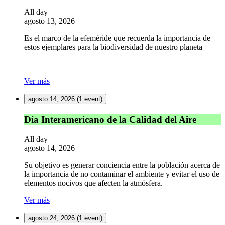
del
All day
lobo
agosto 13, 2026
Es el marco de la efeméride que recuerda la importancia de
estos ejemplares para la biodiversidad de nuestro planeta
Ver más
agosto 14, 2026
(1 event)
Día
Día Interamericano de la Calidad del Aire
Interamericano
de
All day
la
agosto 14, 2026
Calidad
del
Su objetivo es generar conciencia entre la población acerca de
Aire
la importancia de no contaminar el ambiente y evitar el uso de
elementos nocivos que afecten la atmósfera.
Ver más
agosto 24, 2026
(1 event)