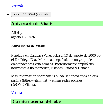
Ver más
agosto 13, 2026
(2 events)
Aniversario
Aniversario de Vitalis
de
Vitalis
All day
agosto 13, 2026
Aniversario de Vitalis
Fundada en Caracas (Venezuela) el 13 de agosto de 2000 por
el Dr. Diego Díaz Martín, acompañada de un grupo de
emprendedores venezolanos. Posteriormente amplió sus
horizontes a Iberoamérica, Estados Unidos y Canadá.
Más información sobre vitalis puede ser encontrada en esta
página (https://vitalis.net) y en sus redes sociales
(@ONGVitalis).
Ver más
Día
Día internacional del lobo
internacional