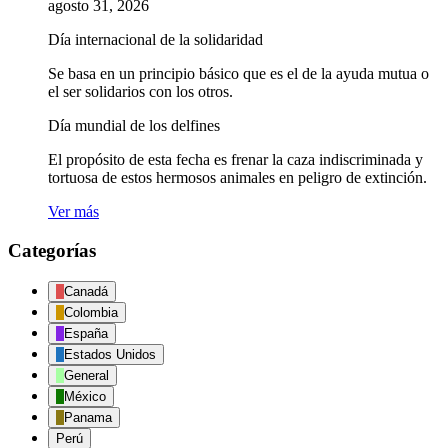
agosto 31, 2026
y
Día
Día internacional de la solidaridad
Mundial
de
Se basa en un principio básico que es el de la ayuda mutua o
los
el ser solidarios con los otros.
Delfines
Día mundial de los delfines
El propósito de esta fecha es frenar la caza indiscriminada y
tortuosa de estos hermosos animales en peligro de extinción.
Ver más
Categorías
Canadá
Colombia
España
Estados Unidos
General
México
Panama
Perú