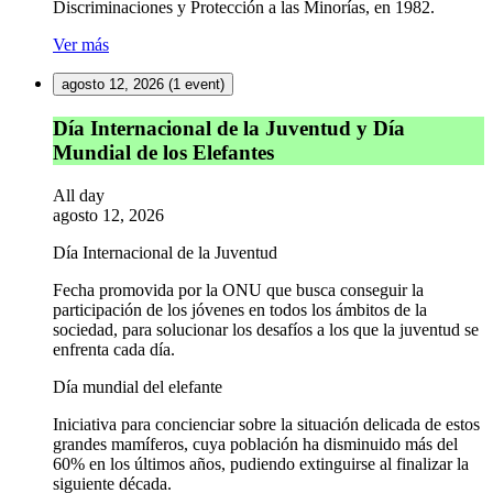
Discriminaciones y Protección a las Minorías, en 1982.
Ver más
agosto 12, 2026
(1 event)
Día
Día Internacional de la Juventud y Día
Internacional
Mundial de los Elefantes
de
la
All day
Juventud
agosto 12, 2026
y
Día
Día Internacional de la Juventud
Mundial
de
Fecha promovida por la ONU que busca conseguir la
los
participación de los jóvenes en todos los ámbitos de la
Elefantes
sociedad, para solucionar los desafíos a los que la juventud se
enfrenta cada día.
Día mundial del elefante
Iniciativa para concienciar sobre la situación delicada de estos
grandes mamíferos, cuya población ha disminuido más del
60% en los últimos años, pudiendo extinguirse al finalizar la
siguiente década.