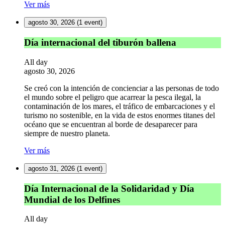
Ver más
agosto 30, 2026
(1 event)
Día
Día internacional del tiburón ballena
internacional
del
All day
tiburón
agosto 30, 2026
ballena
Se creó con la intención de concienciar a las personas de todo
el mundo sobre el peligro que acarrear la pesca ilegal, la
contaminación de los mares, el tráfico de embarcaciones y el
turismo no sostenible, en la vida de estos enormes titanes del
océano que se encuentran al borde de desaparecer para
siempre de nuestro planeta.
Ver más
agosto 31, 2026
(1 event)
Día
Día Internacional de la Solidaridad y Día
Internacional
Mundial de los Delfines
de
la
All day
Solidaridad