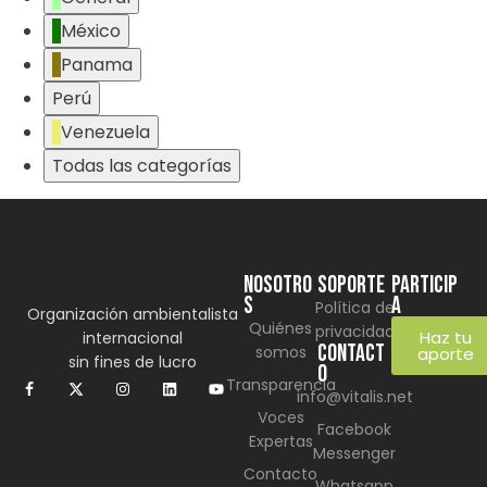
México
Panama
Perú
Venezuela
Todas las categorías
NOSOTRO
SOPORTE
Particip
S
a
Política de
Organización ambientalista
Quiénes
privacidad
Haz tu
internacional
CONTACT
somos
aporte
sin fines de lucro
O
Transparencia
info@vitalis.net
Voces
Facebook
Expertas
Messenger
Contacto
Whatsapp