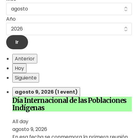
Año
Anterior
Hoy
Siguiente
agosto 9, 2026
(1 event)
Día Internacional de las Poblaciones
Indígenas
All day
agosto 9, 2026
En esa fecha se conmemora la primera reunión