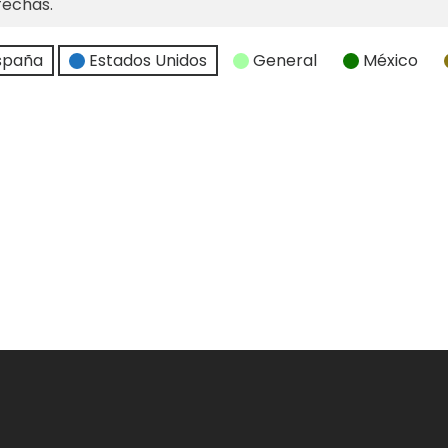
fechas.
spaña
Estados Unidos
General
México